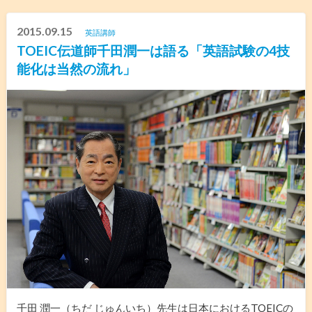
2015.09.15
英語講師
TOEIC伝道師千田潤一は語る「英語試験の4技
能化は当然の流れ」
千田 潤一（ちだ じゅんいち）先生は日本におけるTOEICの