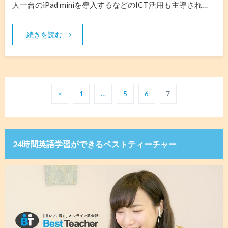
人一台のiPad miniを導入するなどのICT活用も主導され…
続きを読む
<
1
…
5
6
7
24時間英語学習ができるベストティーチャー