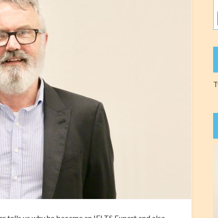
T
er tells us why he became an IELTS Expert and also