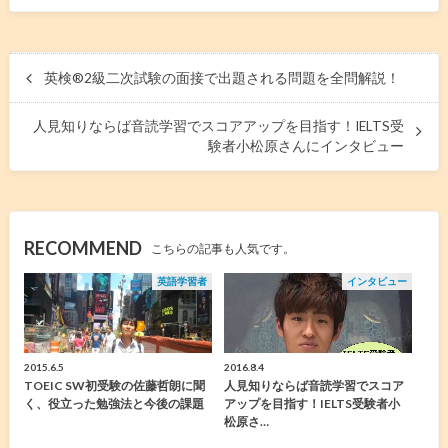
英検®︎2級二次試験の面接で出題される問題を全問解説！
人見知りならば音読学習でスコアアップを目指す！IELTS受
験者小松原さんにインタビュー
RECOMMEND
こちらの記事も人気です。
英語学習者
インタビュー
2015.6.5
2016.8.4
TOEIC SW初受験の佐藤哲朗に聞
人見知りならば音読学習でスコア
く、役立った勉強法と今後の課題
アップを目指す！IELTS受験者小
松原さ…