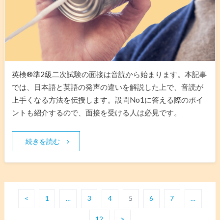
英検®️準2級二次試験の面接は音読から始まります。本記事
では、日本語と英語の発声の違いを解説した上で、音読が
上手くなる方法を伝授します。設問No1に答える際のポイ
ントも紹介するので、面接を受ける人は必見です。
続きを読む
<
1
…
3
4
5
6
7
…
12
>