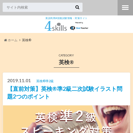
英語民間4技能試験情報・対策サイト
ホーム
英検®︎
CATEGORY
英検®︎
2019.11.01
英検®︎準2級
【直前対策】英検®️準2級二次試験イラスト問
題2つのポイント