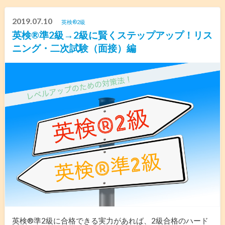
2019.07.10
英検®︎2級
英検®︎準2級→2級に賢くステップアップ！リス
ニング・二次試験（面接）編
英検®︎準2級に合格できる実力があれば、2級合格のハード