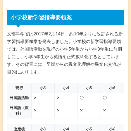
小学校新学習指導要領案
文部科学省は2017年2月14日、約10年ぶりに改訂される新
学習指導要領案を発表しました。小学校の新学習指導要領
では、外国語活動を現行の小学5年生から小学3年生に前倒
しにし、小学5年生から英語を正式教科化するとしていま
す。その背景には、早期からの異文化理解や異文化交流が
目的にあります。
現行
小3
小4
小5
小6
外国語活動
✕
✕
◯
◯
外国語（教
✕
✕
✕
✕
科）
改定後
小3
小4
小5
小6