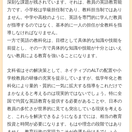
深刻な課題が残されています。それは、教員の英語教育能
力です。小学校は学級担任制であり、教科担当制ではあり
ません。中学や高校のように、英語を専門的に学んだ教員
が指導するのではなく、基本的に一人の担任が全教科を指
導しなければなりません。
一方で英語の教科化は、目標として具体的な知識や技能を
前提とし、その一方で具体的な知識や技能が十分とはいえ
ない教員による教育を強いることになります。
文科省はその解決策として、ネイティブのALTの配置や小
学校教員の研修の充実を提示していますが、低学年化と教
科化により量的・質的に一気に拡大する指導をこれだけで
まかなえると考えるのは現実的ではないでしょう。特に全
国で均質な英語教育を提供する必要があることや、日本の
教員の多忙さが世界的に見ても突出している現状を考える
と、これらを解決できるようになるまでには、相当の教育
投資と時間が必要になります。もはや理念の段階ではあり
ません。教育行政の実現力こそが命運を分けるでしょう。