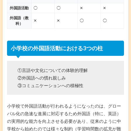
外国語活動
◯
◯
✕
✕
外国語（教
✕
✕
◯
◯
科）
小学校の外国語活動における3つの柱
①言語や文化についての体験的理解
②外国語への慣れ親しみ
③コミュニケーションへの積極性
小学校で外国語活動が行われるようになったのは、グロー
バル化の急速な進展に対応するため外国語（特に、英語）
の実用的な能力を向上させる必要があり、従来のように中
学校から始めたのでは様々な制約（学習時間数の拡充が難