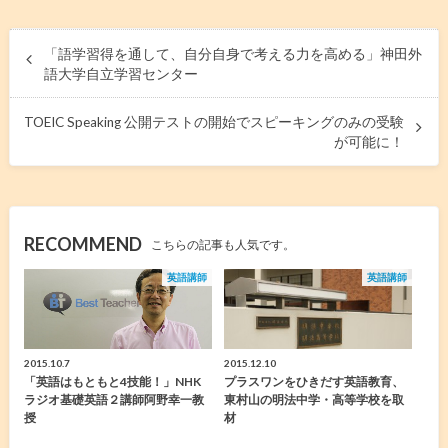
「語学習得を通して、自分自身で考える力を高める」神田外
語大学自立学習センター
TOEIC Speaking 公開テストの開始でスピーキングのみの受験
が可能に！
RECOMMEND
こちらの記事も人気です。
英語講師
英語講師
2015.10.7
2015.12.10
「英語はもともと4技能！」NHK
プラスワンをひきだす英語教育、
ラジオ基礎英語２講師阿野幸一教
東村山の明法中学・高等学校を取
授
材