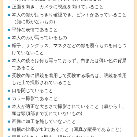
正面を向き、カメラに視線を向けていること
本人の顔がはっきり確認でき、ピントがあっていること
（顔に影がないもの）
平静な表情であること
本人のみが写っているもの
帽子、サングラス、マスクなどの顔を覆うものを何もつ
けていないこと
本人の後ろは何も写っておらず、白または薄い色の背景
であること
受験の際に眼鏡を着用して受験する場合は、眼鏡を着用
した上で撮影されていること
口を閉じていること
カラー撮影であること
本人が適正な大きさで撮影されていること（肩から上、
頭は頭頂部まで切れていないもの)
画像に加工を施していないこと
縦横の比率が4:3であること（写真が縦長であること）
両目がきちんと開き、隠れていないこと