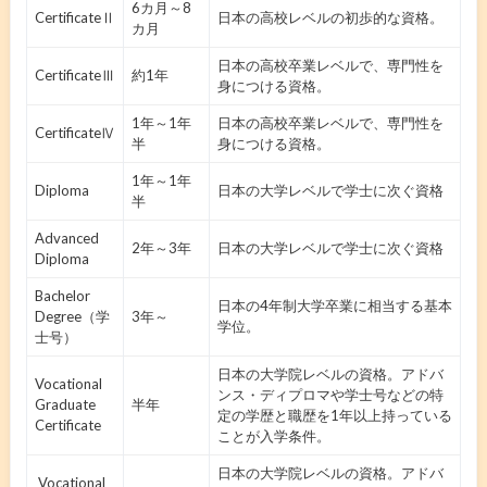
6カ月～8
CertificateⅡ
日本の高校レベルの初歩的な資格。
カ月
日本の高校卒業レベルで、専門性を
CertificateⅢ
約1年
身につける資格。
1年～1年
日本の高校卒業レベルで、専門性を
CertificateⅣ
半
身につける資格。
1年～1年
Diploma
日本の大学レベルで学士に次ぐ資格
半
Advanced
2年～3年
日本の大学レベルで学士に次ぐ資格
Diploma
Bachelor
日本の4年制大学卒業に相当する基本
Degree（学
3年～
学位。
士号）
日本の大学院レベルの資格。アドバ
Vocational
ンス・ディプロマや学士号などの特
Graduate
半年
定の学歴と職歴を1年以上持っている
Certificate
ことが入学条件。
日本の大学院レベルの資格。アドバ
Vocational